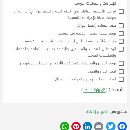
المدراء والمشرفين.
ء سجل بطلبات العملاء ومسار تقدمها حتى الإغلاق.
ة بيئة الأنظمة الأساسية من ناحية بدء وإنهاء عملها وإنجاز
راءات والعمليات اليومية.
بة الأنظمة العاملة في البيئة الحية والتبليغ عن أي إنذارات أو
ث طبقا للإجراءات التشغيلية.
العملاء (الخط الأول).
ر نقطة الاتصال الرئيسة مع العملاء.
لمشاكل البسيطة التي لها إجراءات تصليح واضحة وموثقة.
 على العملاء والمشرفين والإفادة بحالات الأنظمة والخدمات
طبيقات العاملة.
ر التقارير والسجلات ومعلومات الأداء إلى المدراء والمشرفين.
ر الأداء والقدرة.
منشور فى :
المهام | Tasks
د السجلات وتقارير الحوادث والأعطال.
WhatsApp
Pinterest
LinkedIn
Email
Twitter
Facebook
:
زيارة الرابط