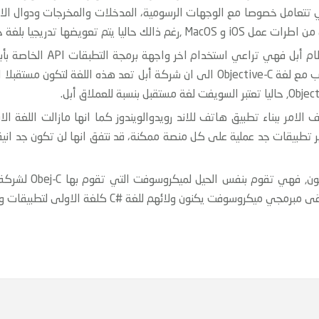
التي تتعامل خصوصا مع الوجهات الرسومية، المدخلات والمخرجات ودوال الا
ف الامر ببناء تطبيق هاتف للاند رويدوالويندوز كما انها مازالت اللغة ا
اتف، ++C تسمح لك بتطوير تطبيقات جد عملية على كل منصة ممكنة، قد نتفق انها لن ت
#C هي اللغة الأولى 
سوفت يكنون ولائهم للغة #C كلغة الاولى لتطبيقات ويندوز فون