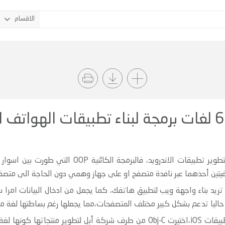
الاقسام
ة
 لغة مثالية ان كنت تريد بناء واجهة ويب لتطبيق هاتفك، كما يجعل من ادخال البيان
Objective-C تعبر لغة برمجة الاساسية لبناء تطبيقات iOS،اختيرت Obj-C من طرف شركة