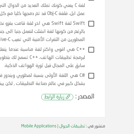
لغة C يعني كونك تملك العديد من الدوال 
عمل ابل، فلغة Obj-C قد تم دمجها كليا مع كل من اطرات عمل iOS و MacOS ,رغم ذالك حاليا يتم تعويضها تدريجيا بلغة جديدة اكتر قوة تسمى سويفت Swift
المطورين من الثغرات الأمنية التي تعيب Objective-C, حاليا تعتبر السويفت لغة مستقبل بنسبة للعملاق أبل.
++C هي اقوى واكتر لغة مناسبة عندما يتعل
لبرمجة تطبيقات اله
سابق على المجال قبل ثورة الهواتف الذكية.
بشكل كبير في عالم صناعة التطبيقات , لكن يبقى مبرمجي ميكرو
المصدر :
زيارة الرابط
منشور فى :
تطبيقات الجوال | Mobile Applications