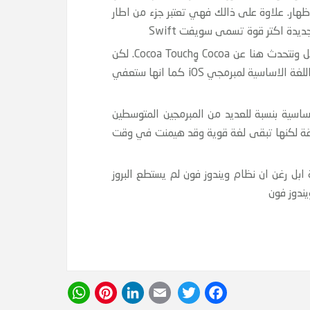
ظهار. علاوة على ذالك فهي تعتبر جزء من اطار
Swift لغة Swift هي اخر لغة قامت بغزو نظام أبل فهي تراعي استخدام اخر واجهة برمجة التطبقات API الخاصة بأبل ونتحدث هنا عن Cocoa وِCocoa Touch. لكن
بالرغم من كونها لغة انشئت لتعمل جنبا الى جنب مع لغة Objective-C الى ان شركة أبل تعد هذه اللغة لتكون مستقبلا اللغة الاساسية لمبرمجي iOS كما انها ستعفي
لاساسية بنسبة للعديد من المبرمجين المتوسطين
كون جد انيقة لكنها تبقى لغة قوية وقد هيمنت في وقت
بنسبة لمطوري ويندوز فون, فهي تقوم بنفس الحيل لميكروسوفت التي تقوم بها Obej-C لشركة ابل رغن ان نظام ويندوز فون لم يستطع البروز
WhatsApp
Pinterest
LinkedIn
Email
Twitter
Facebook