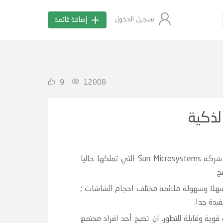
تسجيل الدخول
إضافة قائمه
9
12008
JAVA لغة برمجة جافا هي اكتر لغة مفضلة لتطوير تطبيقات الاندرويد، فالبرمجة الكائنية OOP التي طورت بين اسوار شركة Sun Microsystems التي تملكها حاليا
ات امرا سهلا وسهولة ملائمة مختلف احجام الشاشات ;
 أبل لتطوير منتجاتها كونها لغة قوية وقابلة للتطور. ان تصبح أحد افراد مجتمع