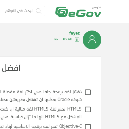
تجريبى
fayez
40 قائــــــمة
أفضل 6 لغات برمجة لبناء تطبيقات الهواتف الذكي
شركة Oracle،يمكنها ان تشتغل بطريقتين مختلفيتين أحدهما عبر نافدة متصفح او على جهاز وهمي دون الحاجة الى متصفح
HTML5 تعتبر لغة HTML5
المشكل مع HTML5 انها ما تزال قياسية، هي حاليا تدعم بشكل كبير مختلف المتصفحات،مما يجعلها رغم بساطتها لغة مفيدة جدا.