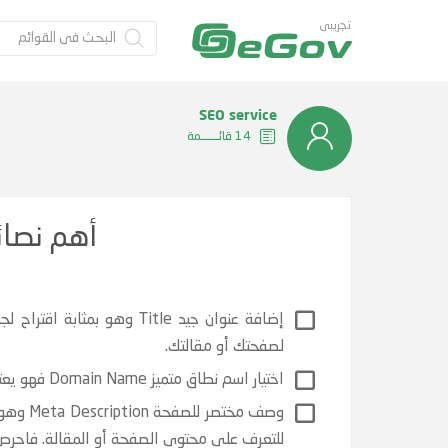
تجريبى
SEO service
14 قائــــــمة
أهم نصا
إضافة عنوان جيد Title 
لصفحتك أو مقالتك.
اختيار اسم نطاق متميز Domain Name فهو يعتبر جزءاً هاماً لدى جوجل، ولابد أن يكون سهلاً ومعبراً وقصيراً.
للتعرف على محتوى الصفحة أو المقالة. فاحرص