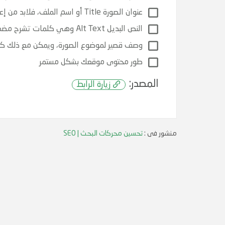
عنوان الصورة Title أو اسم الملف، فلابد من إعطاء كلمات مختصرة ومعبرة لاسم الملف.
النص البديل Alt Text وهي كلمات تشرح مضمون الصورة ويمكن لجوجل من خلالها التعرف على محتوى الصورة.
وصف قصير لموضوع الصورة، ويمكن مع ذلك كتابة
طور محتوى موقعك بشكل مستمر
المصدر:
زيارة الرابط
منشور فى :
تحسين محركات البحث | SEO