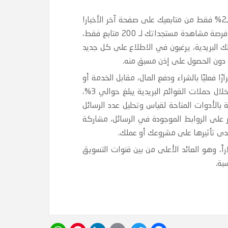
ضمان وصول رسائلك لجمهورك: 90% من البريد الإلكتروني يصل إلى صناديق بريد العملاء، بينما يظهر منشور فيس بوك لـ2% فقط من متابعيك على صفحة آخر الأخبار!
ويرجع ذلك لسياسات فيس بوك، في محاولة تنشيط نشر الإعلانات مدفوعة الأجر، فإذا كان لديك 10,000 متابع ستسنح فرصة مشاهدة مستجداتك لـ 200 متابع فقط،
في قائمتك البريدية، يرغبون في الاطلاع على كل جديد
ك دون الحصول على إذن مسبق منه.
 فعليًا بالشراء ودفع المال، مقابل الخدمة أو
المنتج، وهو ما تنجح فيه الحملات البريدية حقاً. تشير الإحصائيات إلى أن معدل النقر على رابط الموقع أو المدونة من خلال حملات القوائم البريدية يبلغ حوالي 3%،
 بالأدوات المتاحة لقياس وتحليل عدد الرسائل
قر على الروابط الموجودة في الرسائل، مشاركة
مدى تأثيرها على مشروعك أو عملك.
ئد استثمار: مقابل كل دولار يتم إنفاقه على الحملة التسويقية عبر القوائم البريدية، يعود حوالي 38 دولاراً، وهو العائد الأعلى من بين قنوات التسويق
بة.
WhatsApp
Pinterest
LinkedIn
Email
Twitter
Facebook