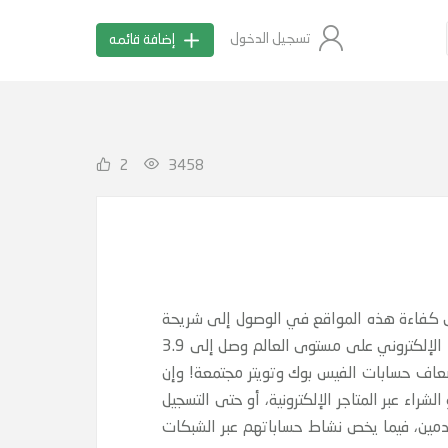
تسجيل الدخول
إضافة قائمه
2
3458
ن مستخدم نشط، وتويتر 255 مليوناً نشطاً، ويدل ذلك على كفاءة هذه المواقع في الوصول إلى شريحة
عريضة من الجماهير، وحجم تأثيرها في السوق، إلا أن الإحصائية التي نشرتها radicati، تكشف عن أن عدد حسابات البريد الإلكتروني على مستوى العالم وصل إلى 3.9
2013م، ومن المتوقع وصولها إلى 4.9 بليون في عام 2017، أي أن حسابات البريد الإلكتروني تساوي 3 أضعاف حسابات الفيس بوك وتويتر مجتمعة! وإن
راء عبر المتاجر الإلكترونية، أو حتى التسجيل
خدمين، فيما يخص نشاط حساباتهم عبر الشبكات