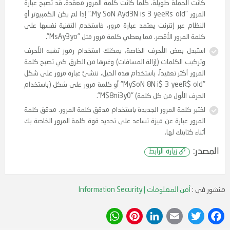
اء كلمة جديدة لا معنى لها. باستخدام المثال أعلاه، تحصل على:
بعض التعقيد عبر المزج بين الأحرف الكبيرة والأحرف الصغيرة
رقام. من الجيد استخدام تبديل الأحرف أو حتى أخطاء الهجاء. مثلاً،
في عبارة المرور أعلاه، تستطيع كتابة اسم Aiden بصورة خاطئة، أو
استبدال كلمة "Three" بالرقم 3. تتوفر بدائل عديدة ممكنة، وكلما
 الجملة طويلة، كلما كانت كلمة المرور معقدة. قد تصبح عبارة
المرور "My SoN Ayd3N is 3 yeeRs old." إذا لم يكن الكمبيوتر أو
ام عبر إنترنت يعتمد عبارة مرور، فاستخدم التقنية نفسها على
 المرور الأقصر. مما يعطي كلمة مرور مثل "MsAy3yo".
بدل بعض الأحرف الخاصة, يمكنك استخدام رموز تشبه الأحرف
يب الكلمات (إزالة المسافات) وغيرها من الطرق كي تصبح كلمة
ور أكثر تعقيداً. باستخدام هذه الحيل، ننشئ عبارة مرور على شكل
"MySoN 8N i$ 3 yeeR$ old" أو كلمة مرور على شكل (باستخدام
منشور فى :
أمن المعلومات | Information Security
 الأول من كل كلمة) "M$8ni3y0".
ر كلمة المرور الجديدة باستخدام مدقق كلمة المرور. مدقق كلمة
WhatsApp
Pinterest
LinkedIn
Email
Twitter
Facebook
ور عبارة عن ميزة تساعد على تحديد قوة كلمة المرور الخاصة بك