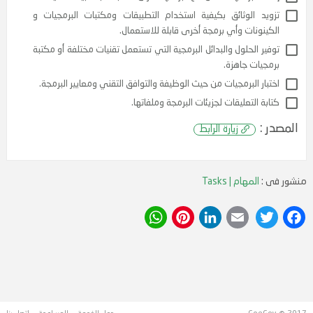
افظة على ملفات البرمجة لكل البرامج والتطبيقات.
 مهام البرمجة والاختبار الشفاف للبرمجيات.
د البرامج للتكامل مع البرامج الأخرى حسب حاجة البيئة التقنية.
د الوثائق بكيفية استخدام التطبيقات ومكتبات البرمجيات و
نونات وأي برمجة أخرى قابلة للاستعمال.
ر الحلول والبدائل البرمجية التي تستعمل تقنيات مختلفة أو مكتبة
يات جاهزة.
ار البرمجيات من حيث الوظيفة والتوافق التقني ومعايير البرمجة.
ة التعليقات لجزيئات البرمجة وملفاتها.
منشور فى :
المهام | Tasks
:
زيارة الرابط
WhatsApp
Pinterest
LinkedIn
Email
Twitter
Facebook