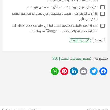
وف الزائدة.
اجعل Meta Title يبدو وكأنه عنوان حقيقي وليس فقط عبارة عن
ت مفتاحية يوجد فواصل فيما بيننها.
دخال عنوان فريد أو مختلف لكل صفحة في موقعك.
أردت التركيز على كلمتين مفتاحيتين في نفس الوقت، ضعٌ الكلمة
م في الأول
ه لا تضع كلمات مفتاحية ليست لها أي صلة بموقعك اعتقاداً أنك
ع خداع محرك البحث ……“Google” قد يعاقبك.
منشور فى :
تحسين محركات البحث | SEO
:
زيارة الرابط
WhatsApp
Pinterest
LinkedIn
Email
Twitter
Facebook