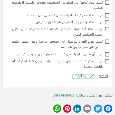
 عدم توافق بين المقياس المستخدم وفروض واسئلة الاطروحة
مية
 عدم تحكيم اداة الدراسة لدى مختصين في الاحصاء
 عدم توافق بنود المقياس مع محاور المقياس
ب عدم اخذ عينه المجتمع بطريقة علمية صحيحة حتى تكون
ه للمجتمع الكلي
 عدم القدرة للوصول الى مجتمع الدراسة وهذا الخطأ الفادح
 الى تغيير جذري بالدراسة
 أن تكون تقليديا و كن مستعدا لاختيار عنوان جديد بفكر جديد
ب عدم ملائمة الفروض لطبيعة الدراسة وفي هذا هدم لخطة
منشور فى :
تحليل البيانات | Data Analysis
حث الاصلية
WhatsApp
Pinterest
LinkedIn
Email
Twitter
Facebook
:
زيارة الرابط